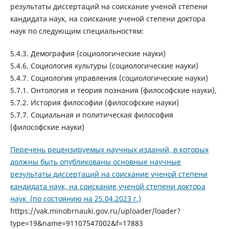
результаты диссертаций на соискание ученой степени
кандидата наук, на соискание ученой степени доктора
наук по следующим специальностям:
5.4.3. Демография (социологические науки)
5.4.6. Социология культуры (социологические науки)
5.4.7. Социология управления (социологические науки)
5.7.1. Онтология и теория познания (философские науки),
5.7.2. История философии (философские науки)
5.7.7. Социальная и политическая философия
(философские науки)
Перечень рецензируемых научных изданий, в которых
должны быть опубликованы основные научные
результаты диссертаций на соискание ученой степени
кандидата наук, на соискание ученой степени доктора
наук (по состоянию на 25.04.2023 г.)
https://vak.minobrnauki.gov.ru/uploader/loader?
type=19&name=91107547002&f=17883