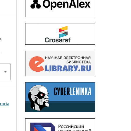
й
.
raria