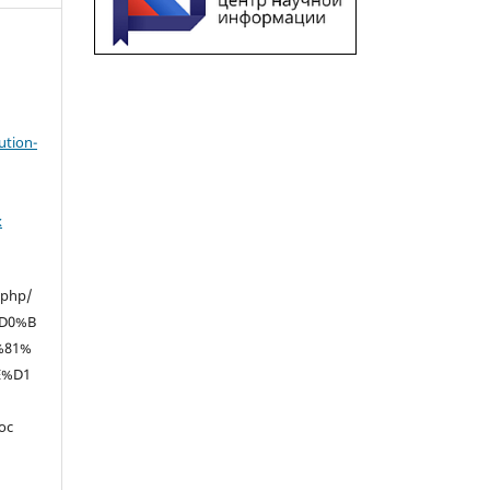
ution-
х
.php/
D0%B
%81%
E%D1
oc