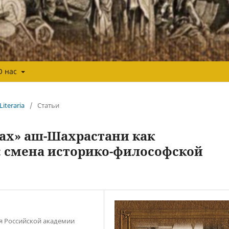
О нас
Literaria
/
Статьи
тах» аш-Шахрастани как
 смена историко-философской
я Российской академии