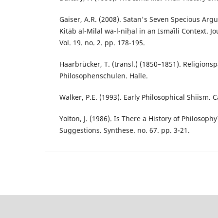
Gaiser, A.R. (2008). Satan's Seven Specious Arg
Kitāb al-Milal wa-l-niḥal in an Ismaʿili Context. J
Vol. 19. no. 2. pp. 178-195.
Haarbrücker, T. (transl.) (1850–1851). Religions
Philosophenschulen. Halle.
Walker, P.E. (1993). Early Philosophical Shiism.
Yolton, J. (1986). Is There a History of Philosoph
Suggestions. Synthese. no. 67. pp. 3-21.