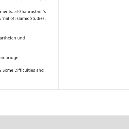
uments: al-Shahrastānī's
ournal of Islamic Studies.
partheien und
 Cambridge.
y? Some Difficulties and