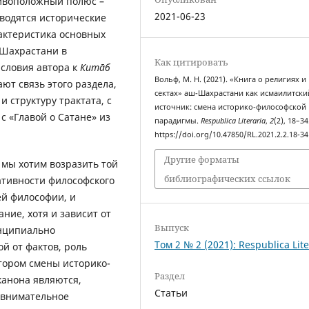
ивоположный полюс –
2021-06-23
иводятся исторические
рактеристика основных
-Шахрастани в
Как цитировать
словия автора к
Китāб
Вольф, М. Н. (2021). «Книга о религиях и
ют связь этого раздела,
сектах» аш-Шахрастани как исмаилитски
 структуру трактата, с
источник: смена историко-философской
с «Главой о Сатане» из
парадигмы.
Respublica Literaria
,
2
(2), 18–34
https://doi.org/10.47850/RL.2021.2.2.18-34
Другие форматы
 мы хотим возразить той
библиографических ссылок
ативности философского
ей философии, и
ние, хотя и зависит от
Выпуск
инципиально
Том 2 № 2 (2021): Respublica Lite
й от фактов, роль
тором смены историко-
Раздел
канона являются,
Статьи
 внимательное