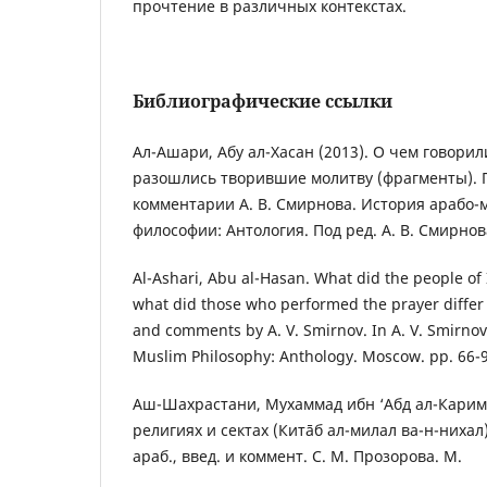
прочтение в различных контекстах.
Библиографические ссылки
Ал-Ашари, Абу ал-Хасан (2013). О чем говори
разошлись творившие молитву (фрагменты). П
комментарии А. В. Смирнова. История арабо-
философии: Антология. Под ред. A. B. Смирнова
Al-Ashari, Abu al-Hasan. What did the people of
what did those who performed the prayer differ 
and comments by A. V. Smirnov. In A. V. Smirnov 
Muslim Philosophy: Anthology. Moscow. pp. 66-97
Аш-Шахрастани, Мухаммад ибн ‘Абд ал-Карим 
религиях и сектах (Китāб ал-милал ва-н-ниxал).
араб., введ. и коммент. С. М. Прозорова. М.