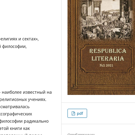
елигиях и сектах»,
й философии,
 наиболее известный на
 религиозных учениях.
ассматривалась
pdf
ксографических
 философии радикально
этой книги как
Опубликован