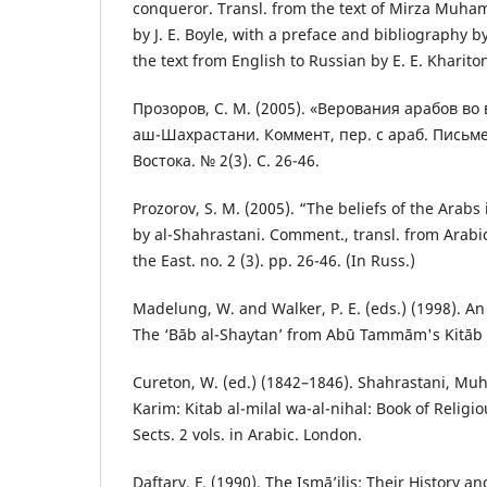
conqueror. Transl. from the text of Mirza Muha
by J. E. Boyle, with a preface and bibliography b
the text from English to Russian by E. E. Kharit
Прозоров, С. М. (2005). «Верования арабов в
аш-Шахрастани. Коммент, пер. с араб. Пись
Востока. № 2(3). С. 26-46.
Prozorov, S. M. (2005). “The beliefs of the Arabs i
by al-Shahrastani. Comment., transl. from Arab
the East. no. 2 (3). pp. 26-46. (In Russ.)
Madelung, W. and Walker, P. E. (eds.) (1998). An
The ‘Bāb al-Shaytan’ from Abū Tammām's Kitāb a
Cureton, W. (ed.) (1842–1846). Shahrastani, Mu
Karim: Kitab al-milal wa-al-nihal: Book of Religi
Sects. 2 vols. in Arabic. London.
Daftary, F. (1990). The Ismā’ilis: Their History 