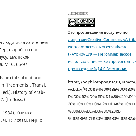
Лицензия
Это произведение доступно по
лицензии Creative Commons «Attrib
ли люди ислама и в чем
NonCommercial-NoDerivatives»
ер. с арабского и
(«Атрибуция — Некоммерческое
мусульманской
использование — Без производны
. М. С. 66-97.
произведений») 4.0 Всемирная
.
 Islam talk about and
https://oc.philosophy.nsc.ru/remote
in (fragments). Transl.
webdav/%D0%94%D0%BE%D0%B3%
(ed.). History of Arab-
E%D0%B2%D0%BE%D1%80%20%D1
. (In Russ.)
20%D0%B0%D0%B2%D1%82%D0%B
%80%D0%BE%D0%BC%20RL-
(1984). Книга о
%D0%BF%D1%80%D0%B0%D0%B2.d
 Ч. 1: Ислам. Пер. с