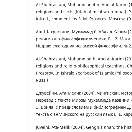
Al-Shahrastani, Muhammad ibn ‘Abd al-Karim (1
religions and sects (Kitab al-milal wa-n-nihal). P
introd., comment. by S. M. Prosorov. Moscow. (In
Аш-Шахрастани, Мухаммад б. ʿАбд ал-Карим (20
религиозно-философских учениях. Гл. 2: Маги.
Ишрак: ежегодник исламской философии. № 2. 
Al-Shahrastani, Muhammad b. Abd al-Karim (201
religions and religio-philosophical teachings. Ch
Prozorov. In Ishrak: Yearbook of Islamic Philosop
Russ.)
Джувейни, Ата-Мелик (2004). Чингисхан. Ист
Перевод с текста Мирзы Мухаммеда Казвини н
Э. Бойла, с предисловием и библиографией Д.
текста с английского на русский язык Е. Е. Ха
Juveini, Ata-Melik (2004). Genghis Khan: the hist