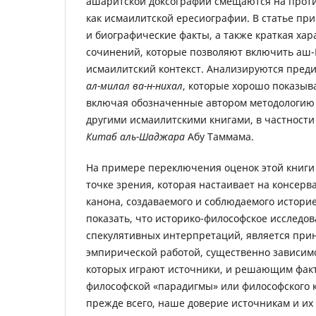
ашаритской доксографии смещаются на прот
как исмаилитской ересиографии. В статье пр
и биографические факты, а также краткая ха
сочинений, которые позволяют включить аш
исмаилитский контекст. Анализируются преди
ал-милал ва-н-ниxал
, которые хорошо показыва
включая обозначенные автором методологию и
другими исмаилитскими книгами, в частности 
Китаб аль-Шаджара
Абу Таммама.
На примере переключения оценок этой книги
точке зрения, которая настаивает на консерв
канона, создаваемого и соблюдаемого истори
показать, что историко-философское исследова
спекулятивных интерпретаций, является пр
эмпирической работой, существенно зависимо
которых играют источники, и решающим фак
философской «парадигмы» или философского 
прежде всего, наше доверие источникам и их