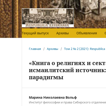
Текущий выпуск
Архивы
Объявления
Главная
/
Архивы
/
Том 2 № 2 (2021): Respublica 
«Книга о религиях и сек
исмаилитский источник:
парадигмы
Марина Николаевна Вольф
Институт философии и права Сибирского отделени