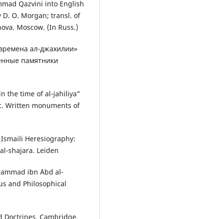
mmad Qazvini into English
y D. O. Morgan; transl. of
onova. Moscow. (In Russ.)
о времена ал-джахилии»
менные памятники
n the time of al-jahiliya”
ic. Written monuments of
 Ismaili Heresiography:
l-shajara. Leiden
hammad ibn ´Abd al-
ous and Philosophical
and Doctrines. Cambridge.