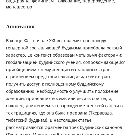
Ваджраяна, феминизм, толкование, перерождение,
монашество
Аннотация
В конце XX – начале XXI вв. полемика по поводу
гендерной составляющей буддизма приобрела острый
характер. Ее контекст образован четырьмя факторами:
глобализацией буддийского учения, сопровождающейся
приобщением к нему женщин из западных стран;
стремлением представительниц азиатских стран
получить доступ к полноценному буддийскому
образованию; необходимостью улучшить положение
женщин, принявших восемь или десять обетов; и,
наконец, движением за возрождение женской сангхи в
тех традициях, где она была прервана (Тхеравада,
тибетский буддизм). В настоящей статье
рассматриваются фрагменты трех буддийских канонов
(Тхеравады, Махаяны и Ваджраяны), выражающие