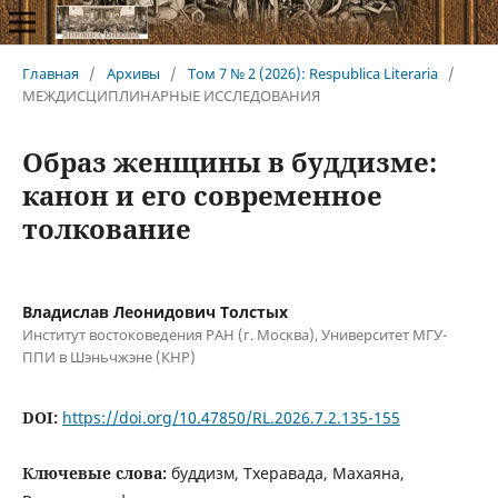
Главная
/
Архивы
/
Том 7 № 2 (2026): Respublica Literaria
/
МЕЖДИСЦИПЛИНАРНЫЕ ИССЛЕДОВАНИЯ
Образ женщины в буддизме:
канон и его современное
толкование
Владислав Леонидович Толстых
Институт востоковедения РАН (г. Москва), Университет МГУ-
ППИ в Шэньчжэне (КНР)
DOI:
https://doi.org/10.47850/RL.2026.7.2.135-155
Ключевые слова:
буддизм, Тхеравада, Махаяна,