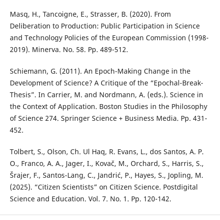
Masq, H., Tancoigne, E., Strasser, B. (2020). From
Deliberation to Production: Public Participation in Science
and Technology Policies of the European Commission (1998-
2019). Minerva. No. 58. Pp. 489-512.
Schiemann, G. (2011). An Epoch-Making Change in the
Development of Science? A Critique of the “Epochal-Break-
Thesis”. In Carrier, M. and Nordmann, A. (eds.). Science in
the Context of Application. Boston Studies in the Philosophy
of Science 274. Springer Science + Business Media. Pp. 431-
452.
Tolbert, S., Olson, Ch. Ul Haq, R. Evans, L., dos Santos, A. P.
O., Franco, A. A., Jager, I., Kovač, M., Orchard, S., Harris, S.,
Šrajer, F., Santos-Lang, C., Jandrić, P., Hayes, S., Jopling, M.
(2025). “Citizen Scientists” on Citizen Science. Postdigital
Science and Education. Vol. 7. No. 1. Pp. 120-142.