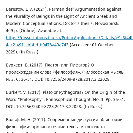
Berestov, I. V. (2021). Parmenides’ Argumentation against
the Plurality of Beings in the Light of Ancient Greek and
Modern Conceptualizations. Doctor’s thesis. Novosibirsk.
409 p. [Online]. Available at:
https://dissertations.tsu.ru/PublicApplications/Details/e9c6f44
4ac2-4911-bbbd-b0478a40a743
(Accessed: 01 October
2025). (In Russ.)
Буркерт, В. (2017). Платон или Пифагор? О
происхождении слова «философия». Философская мысль.
№ 3. С. 36-51. DOI: 10.7256/2409-8728.2017.3.22028.
Burkert, V. (2017). Plato or Pythagoras? On the Origin of the
Word “Philosophy”. Philosophical Thought. No. 3. Pp. 36-51.
DOI: 10.7256/2409-8728.2017.3.22028. (In Russ.)
Вольф, М. Н. (2017). Современные дискуссии об истории
философии: противостояние текста и контекста.