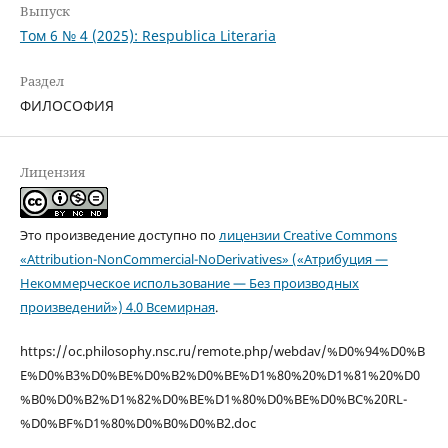
Выпуск
Том 6 № 4 (2025): Respublica Literaria
Раздел
ФИЛОСОФИЯ
Лицензия
Это произведение доступно по
лицензии Creative Commons
«Attribution-NonCommercial-NoDerivatives» («Атрибуция —
Некоммерческое использование — Без производных
произведений») 4.0 Всемирная
.
https://oc.philosophy.nsc.ru/remote.php/webdav/%D0%94%D0%B
E%D0%B3%D0%BE%D0%B2%D0%BE%D1%80%20%D1%81%20%D0
%B0%D0%B2%D1%82%D0%BE%D1%80%D0%BE%D0%BC%20RL-
%D0%BF%D1%80%D0%B0%D0%B2.doc