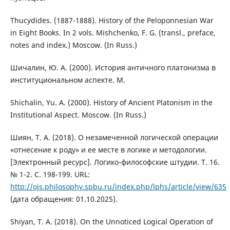
Thucydides. (1887-1888). History of the Peloponnesian War
in Eight Books. In 2 vols. Mishchenko, F. G. (transl., preface,
notes and index.) Moscow. (In Russ.)
Шичалин, Ю. А. (2000). История античного платонизма в
институциональном аспекте. М.
Shichalin, Yu. A. (2000). History of Ancient Platonism in the
Institutional Aspect. Moscow. (In Russ.)
Шиян, Т. А. (2018). О незамеченной логической операции
«отнесение к роду» и ее месте в логике и методологии.
[Электронный ресурс]. Логико-философские штудии. Т. 16.
№ 1-2. С. 198-199. URL:
http://ojs.philosophy.spbu.ru/index.php/lphs/article/view/635
(дата обращения: 01.10.2025).
Shiyan, T. A. (2018). On the Unnoticed Logical Operation of