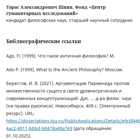
Тарас Александрович Шиян,
Фонд «Центр
гуманитарных исследований»
кандидат философских наук, старший научный сотрудник
Библиографические ссылки
Адо, П. (1999). Что такое античная философия? М.
Ado P. (1999). What Is the Ancient Philosophy? Moscow.
Берестов, И. В. (2021). Аргументация Парменида против
множественности сущего в свете древнегреческих и
современных концептуализаций. Дис. … д-ра филос. наук
(на правах рукописи). Новосибирск. 409 с. [Электронный
ресурс]. URL:
https://dissertations.tsu.ru/PublicApplications/Details/e9c6f44
4ac2-4911-bbbd-b0478a40a743
(дата обращения:
01.10.2025).