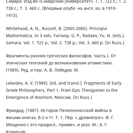
Самара: Изд-во «Самарский университет». Т. 1. 722 с.; Т. 2.
738 с.; Т. 3. 460 с. (Впервые опубл. на англ. яз. в 1910-
1913).
Whitehead, A. N., Russell, B. (2005-2006). Principia
Mathematica. In 3 vols. Yarovoy, G. P., Radaev, Yu. N. (eds,).
Samara. Vol. 1. 722 p.; Vol. 2. 738 p.; Vol. 3. 460 p. (In Russ.)
Фрагменты ранних греческих философов. Часть I. От
эпических теогоний до возникновения атомистики.
(1989). Ред. и пер. А. В. Лебедев. М.
Lebedev, A. V. (1989). (ed. and transl.). Fragments of Early
Greek Philosophers. Part 1. From Epic Theogonies to the
Emergence of Atomism. Moscow. (In Russ.)
Фукидид. (1887). История Пелопоннесской войны в
восьми книгах. В 2-х тт. Т. 1. Пер. с древнегреч. Ф. Г.
Мищенко с его предисл., примеч. и указ. М.: А. Г.
Кузнецов.