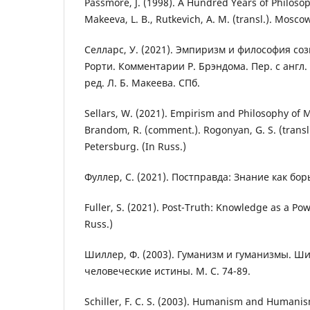
Passmore, J. (1998). A Hundred Years of Philosoph
Makeeva, L. B., Rutkevich, A. M. (transl.). Moscow
Селларс, У. (2021). Эмпиризм и философия соз
Рорти. Комментарии Р. Брэндома. Пер. с англ. 
ред. Л. Б. Макеева. СПб.
Sellars, W. (2021). Empirism and Philosophy of Mi
Brandom, R. (comment.). Rogonyan, G. S. (transl.)
Petersburg. (In Russ.)
Фуллер, С. (2021). Постправда: Знание как бор
Fuller, S. (2021). Post-Truth: Knowledge as a P
Russ.)
Шиллер, Ф. (2003). Гуманизм и гуманизмы. Ш
человеческие истины. М. С. 74-89.
Schiller, F. C. S. (2003). Humanism and Humanisms