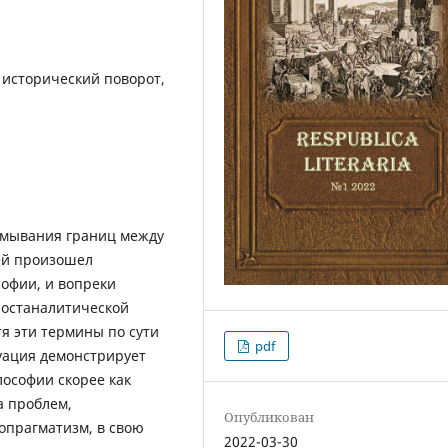
 исторический поворот,
змывания границ между
ей произошел
офии, и вопреки
постаналитической
я эти термины по сути
pdf
туация демонстрирует
ософии скорее как
а проблем,
Опубликован
опрагматизм, в свою
2022-03-30