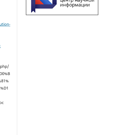
ution-
х
.php/
D0%B
%81%
E%D1
oc