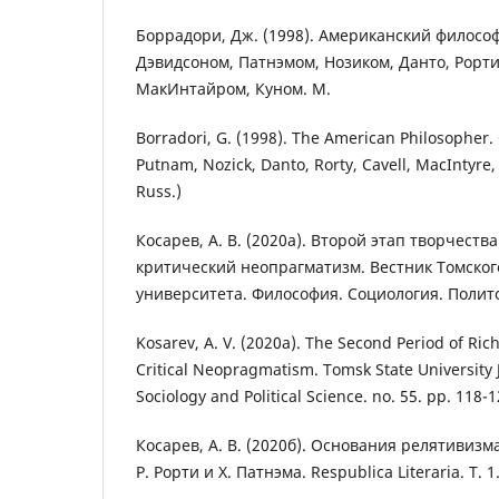
Боррадори, Дж. (1998). Американский философ
Дэвидсоном, Патнэмом, Нозиком, Данто, Рорти
МакИнтайром, Куном. М.
Borradori, G. (1998). The American Philosopher.
Putnam, Nozick, Danto, Rorty, Cavell, MacIntyre
Russ.)
Косарев, А. В. (2020a). Второй этап творчеств
критический неопрагматизм. Вестник Томског
университета. Философия. Социология. Политол
Kosarev, A. V. (2020a). The Second Period of Ric
Critical Neopragmatism. Tomsk State University 
Sociology and Political Science. no. 55. pp. 118-1
Косарев, А. В. (2020б). Основания релятивизм
Р. Рорти и Х. Патнэма. Respublica Literaria. Т. 1.