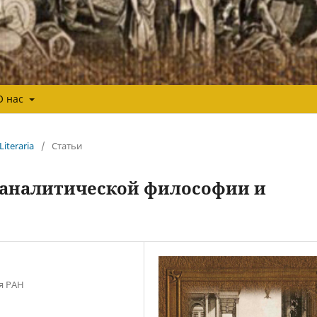
О нас
Literaria
/
Статьи
 аналитической философии и
я РАН