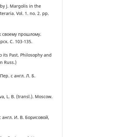
by J. Margolis in the
raria. Vol. 1. no. 2. pp.
к своему прошлому.
ск. С. 103-135.
o its Past. Philosophy and
In Russ.)
ер. с англ. Л. Б.
, L. B. (transl.). Moscow.
 англ. И. В. Борисовой,