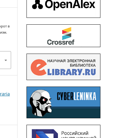
орот в
изм.
raria