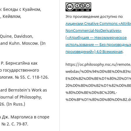
: Беседы с Куайном,
, Кейвлом,
Это произведение доступно по
лицензии Creative Commons «Attrib
NonCommercial-NoDerivatives»
 Quine, Davidson,
(«Атрибуция — Некоммерческое
, and Kuhn. Moscow. (In
использование — Без производны
произведений») 4.0 Всемирная
.
а Р. Бернсатйна как
https://oc.philosophy.nsc.ru/remote
о государственного
webdav/%D0%94%D0%BE%D0%B3%
огия. № 55. С. 118-126.
E%D0%B2%D0%BE%D1%80%20%D1
20%D0%B0%D0%B2%D1%82%D0%B
hard Bernstein’s Work as
%80%D0%BE%D0%BC%20RL-
Journal of Philosophy,
%D0%BF%D1%80%D0%B0%D0%B2.d
26. (In Russ.)
а Дж. Марголиса в споре
 № 2. С. 79-87.