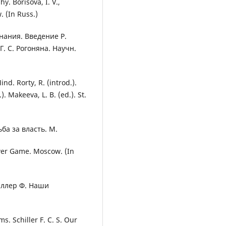
y. Borisova, I. V.,
. (In Russ.)
нания. Введение Р.
Г. С. Рогоняна. Научн.
nd. Rorty, R. (introd.).
. Makeeva, L. B. (ed.). St.
ьба за власть. М.
ower Game. Moscow. (In
иллер Ф. Наши
. Schiller F. C. S. Our