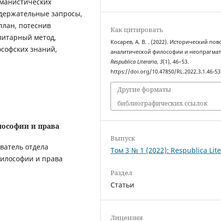
уманистических
одержательные запросы,
план, потеснив
Как цитировать
литарный метод,
Косарев, А. В. . (2022). Исторический пов
софских знаний,
аналитической философии и неопрагмат
Respublica Literaria
,
3
(1), 46–53.
https://doi.org/10.47850/RL.2022.3.1.46-53
Другие форматы
библиографических ссылок
лософии и права
Выпуск
ватель отдела
Том 3 № 1 (2022): Respublica Lite
философии и права
Раздел
Статьи
Лицензия