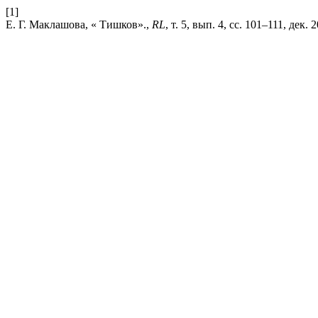
[1]
Е. Г. Маклашова, « Тишков».,
RL
, т. 5, вып. 4, сс. 101–111, дек. 