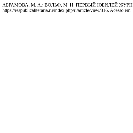
АБРАМОВА, М. А.; ВОЛЬФ, М. Н. ПЕРВЫЙ ЮБИЛЕЙ ЖУР
https://respublicaliteraria.ru/index.php/rl/article/view/316. Acesso em: