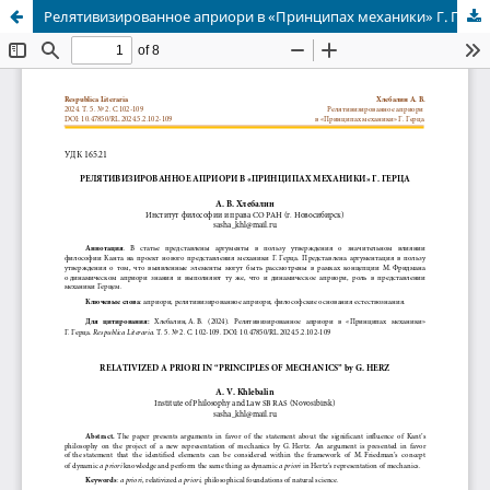
Релятивизированное априори в «Принципах механики» Г. Герца